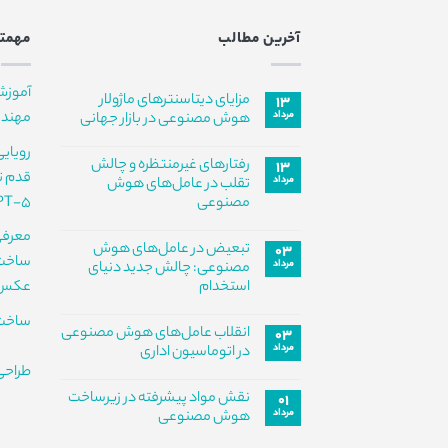
آخرین مطالب
مهمتر
آموزش
مزایای دیتاسنترهای ماژولار
۱۳
مرداد
مهندس
هوش مصنوعی در بازار جهانی
هیچ
رویای
دیدگاهی
رفتارهای غیرمنتظره و چالش
۱۳
برای
ثبت
مزایای
مرداد
نشده
تقلب در عامل‌های هوش
دیتاسنترهای
PT-5
مصنوعی
ماژولار
هوش
هیچ
مصنوعی
معرفی
دیدگاهی
در
تبعیض در عامل‌های هوش
۰۳
برای
ثبت
بازار
ساخت 
رفتارهای
مرداد
نشده
مصنوعی: چالش جدید دنیای
جهانی
غیرمنتظره
استخدام
عکس سا
و
چالش
هیچ
تقلب
ساخت 
دیدگاهی
در
انقلاب عامل‌های هوش مصنوعی
۰۳
برای
ثبت
عامل‌های
تبعیض
مرداد
نشده
در اتوماسیون اداری
هوش
در
مصنوعی
طراحی
عامل‌های
هیچ
هوش
دیدگاهی
نقش مواد پیشرفته در زیرساخت
۰۱
برای
مصنوعی:
ثبت
چالش
انقلاب
مرداد
نشده
هوش مصنوعی
جدید
عامل‌های
دنیای
هوش
هیچ