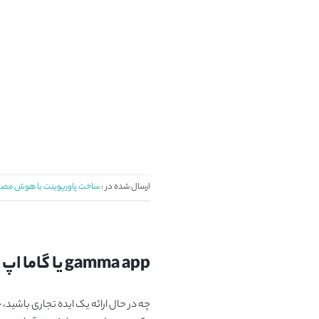
ارسال شده در :
ساخت پاورپوینت با هوش مص
gamma app یا گاما اپ چیست؟، هوش مصنوعی ساخت ارائه (پاورپوینت) با چاشنی خلاقیت
چه در حال ارائه یک ایده تجاری باشید، 