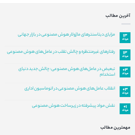
آخرین مطالب
مزایای دیتاسنترهای ماژولار هوش مصنوعی در بازار جهانی
۱۳
مرداد
هیچ
دیدگاهی
برای
ثبت
رفتارهای غیرمنتظره و چالش تقلب در عامل‌های هوش مصنوعی
۱۳
مزایای
نشده
مرداد
دیتاسنترهای
هیچ
ماژولار
دیدگاهی
هوش
برای
ثبت
تبعیض در عامل‌های هوش مصنوعی: چالش جدید دنیای
مصنوعی
۰۳
رفتارهای
نشده
در
مرداد
غیرمنتظره
استخدام
بازار
و
جهانی
هیچ
چالش
دیدگاهی
تقلب
انقلاب عامل‌های هوش مصنوعی در اتوماسیون اداری
۰۳
برای
ثبت
در
تبعیض
مرداد
نشده
عامل‌های
هیچ
در
هوش
دیدگاهی
عامل‌های
مصنوعی
برای
ثبت
هوش
نقش مواد پیشرفته در زیرساخت هوش مصنوعی
۰۱
انقلاب
نشده
مصنوعی:
مرداد
عامل‌های
هیچ
چالش
هوش
جدید
دیدگاهی
مصنوعی
برای
ثبت
دنیای
در
نقش
نشده
استخدام
اتوماسیون
مهمترین مطالب
مواد
اداری
پیشرفته