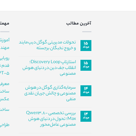
آخرین مطالب
مهمتر
آموزش
تحولات مدیریتی گوگل دیپ‌مایند
۱۵
مرداد
مهندس
و خروج نخبگان برجسته
هیچ
رویای
دیدگاهی
استارتاپ Discovery Loop؛
۱۵
برای
ثبت
تحولات
مرداد
نشده
انقلاب جف دین در دنیای هوش
مدیریتی
PT-5
مصنوعی
گوگل
دیپ‌مایند
هیچ
و
معرفی
دیدگاهی
خروج
سرمایه‌گذاری گوگل در هوش
۱۴
برای
ثبت
نخبگان
ساخت 
استارتاپ
مرداد
نشده
مصنوعی و چالش جریان نقدی
برجسته
Discovery
منفی
عکس سا
Loop؛
انقلاب
هیچ
جف
ساخت 
دیدگاهی
دین
بررسی تخصصی Qwen3.8-
۱۴
برای
ثبت
در
سرمایه‌گذاری
مرداد
نشده
Max؛ تحول در دنیای هوش
دنیای
گوگل
هوش
مصنوعی عامل‌محور
طراحی
در
مصنوعی
هوش
هیچ
مصنوعی
دیدگاهی