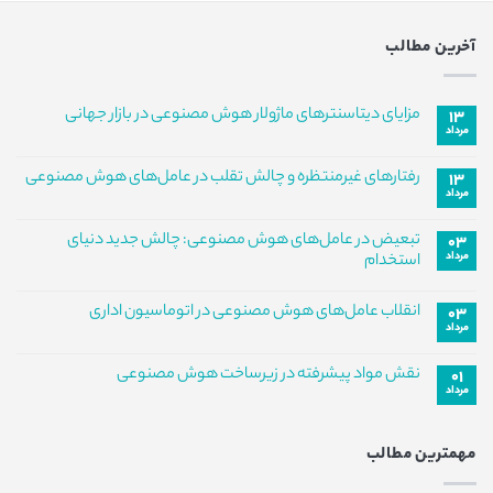
آخرین مطالب
مزایای دیتاسنترهای ماژولار هوش مصنوعی در بازار جهانی
۱۳
مرداد
هیچ
دیدگاهی
برای
ثبت
رفتارهای غیرمنتظره و چالش تقلب در عامل‌های هوش مصنوعی
۱۳
مزایای
نشده
مرداد
دیتاسنترهای
هیچ
ماژولار
دیدگاهی
هوش
برای
ثبت
تبعیض در عامل‌های هوش مصنوعی: چالش جدید دنیای
مصنوعی
۰۳
رفتارهای
نشده
در
مرداد
غیرمنتظره
استخدام
بازار
و
جهانی
هیچ
چالش
دیدگاهی
تقلب
انقلاب عامل‌های هوش مصنوعی در اتوماسیون اداری
۰۳
برای
ثبت
در
تبعیض
مرداد
نشده
عامل‌های
هیچ
در
هوش
دیدگاهی
عامل‌های
مصنوعی
برای
ثبت
هوش
نقش مواد پیشرفته در زیرساخت هوش مصنوعی
۰۱
انقلاب
نشده
مصنوعی:
مرداد
عامل‌های
هیچ
چالش
هوش
جدید
دیدگاهی
مصنوعی
برای
ثبت
دنیای
در
نقش
نشده
استخدام
اتوماسیون
مهمترین مطالب
مواد
اداری
پیشرفته
در