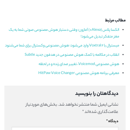
مطالب مرتبط
الکسا پلاس (Alexa+) آمازون؛ وقتی دستیار هوش مصنوعی صوتی شما به یک
مغز متفکر تبدیل می‌شود!
میسترال با Voxtral 2 وارد می‌شود؛ هوش مصنوعی وکسترال برای شما می‌شنود
انقلاب در مکالمه با کمک هوش مصنوعی در هدفون جدید Subtle
هوش مصنوعی Voicemod، تغییر صدای زنده و در لحظه
معرفی برنامه هوش مصنوعی HitPaw Voice Changer
دیدگاهتان را بنویسید
نشانی ایمیل شما منتشر نخواهد شد.
بخش‌های موردنیاز
علامت‌گذاری شده‌اند
*
دیدگاه
*