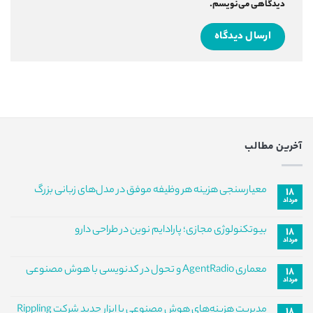
دیدگاهی می‌نویسم.
آخرین مطالب
معیارسنجی هزینه هر وظیفه موفق در مدل‌های زبانی بزرگ
۱۸
مرداد
هیچ
دیدگاهی
برای
ثبت
بیوتکنولوژی مجازی؛ پارادایم نوین در طراحی دارو
۱۸
معیارسنجی
نشده
مرداد
هزینه
هیچ
هر
دیدگاهی
وظیفه
برای
ثبت
معماری AgentRadio و تحول در کدنویسی با هوش مصنوعی
موفق
۱۸
بیوتکنولوژی
نشده
در
مرداد
مجازی؛
هیچ
مدل‌های
پارادایم
دیدگاهی
زبانی
نوین
برای
ثبت
بزرگ
مدیریت هزینه‌های هوش مصنوعی با ابزار جدید شرکت Rippling
در
۱۸
معماری
نشده