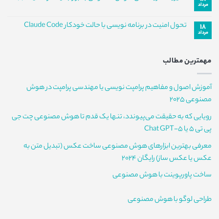
طراحی
مرداد
AgentRadio
هیچ
دارو
و
دیدگاهی
تحول
برای
ثبت
تحول امنیت در برنامه نویسی با حالت خودکار Claude Code
در
۱۸
مدیریت
نشده
کدنویسی
مرداد
هزینه‌های
هیچ
با
هوش
دیدگاهی
هوش
مصنوعی
برای
ثبت
مصنوعی
با
تحول
نشده
ابزار
مهمترین مطالب
امنیت
جدید
در
شرکت
برنامه
Rippling
نویسی
آموزش اصول و مفاهیم پرامپت نویسی یا مهندسی پرامپت در هوش
با
حالت
مصنوعی 2025
خودکار
Claude
Code
رویایی که به حقیقت می‌پیوندد، تنها یک قدم تا هوش مصنوعی چت جی
پی تی 5 یا Chat GPT-5
معرفی بهترین ابزارهای هوش مصنوعی ساخت عکس (تبدیل متن به
عکس یا عکس ساز) رایگان 2024
ساخت پاورپوینت با هوش مصنوعی
طراحی لوگو با هوش مصنوعی