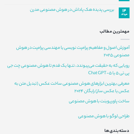
در
دنیای
دیدگاهی
مدل‌های
برای
ثبت
هوش
بررسی پدیده هک پاداش در هوش مصنوعی مدرن
هوش
۱۴
تحلیل
نشده
مصنوعی
مصنوعی
مرداد
رقابت
عامل‌محور
هیچ
متن‌باز
در
دیدگاهی
بازار
برای
ثبت
تراشه‌های
بررسی
نشده
HBM
مهمترین مطالب
پدیده
و
هک
بحران
پاداش
نیروی
در
انسانی
آموزش اصول و مفاهیم پرامپت نویسی یا مهندسی پرامپت در هوش
هوش
مصنوعی
مصنوعی 2025
مدرن
رویایی که به حقیقت می‌پیوندد، تنها یک قدم تا هوش مصنوعی چت جی
پی تی 5 یا Chat GPT-5
معرفی بهترین ابزارهای هوش مصنوعی ساخت عکس (تبدیل متن به
عکس یا عکس ساز) رایگان 2024
ساخت پاورپوینت با هوش مصنوعی
طراحی لوگو با هوش مصنوعی
دسته‌بندی‌ها