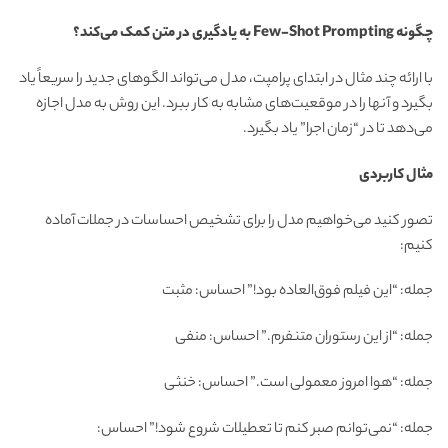
چگونه
Few-Shot Prompting
به یادگیری در متن کمک می‌کند؟
با ارائه چند مثال در ابتدای پرامپت، مدل می‌تواند الگوهای جدید را سریعاً یاد
بگیرد و آنها را در موقعیت‌های مشابه به کار ببرد. این روش به مدل اجازه
می‌دهد تا در “زمان اجرا” یاد بگیرد.
مثال کاربردی
تصور کنید می‌خواهیم مدل را برای تشخیص احساسات در جملات آماده
کنیم:
جمله: “این فیلم فوق‌العاده بود!” احساس: مثبت
جمله: “از این رستوران متنفرم.” احساس: منفی
جمله: “هوا امروز معمولی است.” احساس: خنثی
جمله: “نمی‌توانم صبر کنم تا تعطیلات شروع شود!” احساس: