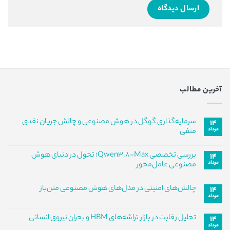
آخرین مطالب
سرمایه‌گذاری گوگل در هوش مصنوعی و چالش جریان نقدی
۱۴
مرداد
منفی
هیچ
دیدگاهی
بررسی تخصصی Qwen3.8-Max؛ تحول در دنیای هوش
۱۴
برای
ثبت
سرمایه‌گذاری
مرداد
نشده
مصنوعی عامل‌محور
گوگل
در
هیچ
هوش
دیدگاهی
چالش‌های امنیتی در مدل‌های هوش مصنوعی متن‌باز
۱۴
برای
مصنوعی
ثبت
و
بررسی
مرداد
نشده
هیچ
چالش
تخصصی
دیدگاهی
جریان
Qwen3.8-
برای
ثبت
Max؛
نقدی
تحلیل رقابت در بازار تراشه‌های HBM و بحران نیروی انسانی
۱۴
چالش‌های
نشده
تحول
منفی
مرداد
امنیتی
در
هیچ