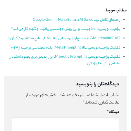
مطالب مرتبط
راهنمای کامل ترند Google Gemini Nano Banana AI Saree
پرامپت نویسی Lyra چیست و این روش مهندسی پرامپت چگونه کار می‌کند؟
Multimodal RAG، آینده جمع‌آوری و بازیابی اطلاعات از منابع مختلف و درک آن‌ها
تکنیک پرامپت نویسی متا: Meta Prompting، آینده مهندسی پرامپت از 2024
تکنیک پرامپت نویسی Maieutic Prompting، ابزار جدیدی برای بهبود استدلال
منطقی مدل‌های زبانی
دیدگاهتان را بنویسید
نشانی ایمیل شما منتشر نخواهد شد.
بخش‌های موردنیاز
علامت‌گذاری شده‌اند
*
دیدگاه
*