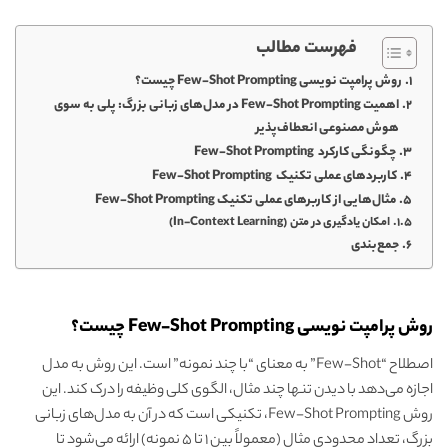
فهرست مطالب
روش پرامپت نویسی Few-Shot Prompting چیست؟
اهمیت Few-Shot Prompting در مدل‌های زبانی بزرگ: پلی به سوی
هوش مصنوعی انعطاف‌پذیر
چگونگی کارکرد Few-Shot Prompting
کاربردهای عملی تکنیک Few-Shot Prompting
مثال‌هایی از کاربرهای عملی تکنیک Few-Shot Prompting
امکان یادگیری در متن (In-Context Learning)
جمع‌بندی
روش پرامپت نویسی Few-Shot Prompting چیست؟
اصطلاح “Few-Shot” به معنای “با چند نمونه” است. این روش به مدل
اجازه می‌دهد با دیدن تنها چند مثال، الگوی کلی وظیفه را درک کند. این
روش Few-Shot Prompting، تکنیکی است که در آن به مدل‌های زبانی
بزرگ، تعداد محدودی مثال (معمولاً بین 1 تا 5 نمونه) ارائه می‌شود تا