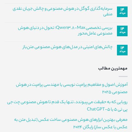
هیچ
دیپ‌مایند
دیدگاهی
و
سرمایه‌گذاری گوگل در هوش مصنوعی و چالش جریان نقدی
۱۴
برای
ثبت
خروج
استارتاپ
مرداد
نشده
نخبگان
منفی
Discovery
برجسته
Loop؛
هیچ
انقلاب
دیدگاهی
بررسی تخصصی Qwen3.8-Max؛ تحول در دنیای هوش
۱۴
برای
جف
ثبت
دین
سرمایه‌گذاری
مرداد
نشده
مصنوعی عامل‌محور
در
گوگل
در
دنیای
هیچ
هوش
هوش
دیدگاهی
چالش‌های امنیتی در مدل‌های هوش مصنوعی متن‌باز
۱۴
برای
مصنوعی
مصنوعی
ثبت
و
بررسی
مرداد
نشده
هیچ
چالش
تخصصی
دیدگاهی
جریان
Qwen3.8-
برای
ثبت
Max؛
نقدی
چالش‌های
نشده
تحول
منفی
مهمترین مطالب
امنیتی
در
در
دنیای
مدل‌های
هوش
هوش
مصنوعی
آموزش اصول و مفاهیم پرامپت نویسی یا مهندسی پرامپت در هوش
مصنوعی
عامل‌محور
متن‌باز
مصنوعی 2025
رویایی که به حقیقت می‌پیوندد، تنها یک قدم تا هوش مصنوعی چت جی
پی تی 5 یا Chat GPT-5
معرفی بهترین ابزارهای هوش مصنوعی ساخت عکس (تبدیل متن به
عکس یا عکس ساز) رایگان 2024