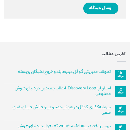
آخرین مطالب
تحولات مدیریتی گوگل دیپ‌مایند و خروج نخبگان برجسته
۱۵
مرداد
هیچ
دیدگاهی
برای
ثبت
استارتاپ Discovery Loop؛ انقلاب جف دین در دنیای هوش
۱۵
تحولات
نشده
مرداد
مدیریتی
مصنوعی
گوگل
هیچ
دیپ‌مایند
دیدگاهی
و
سرمایه‌گذاری گوگل در هوش مصنوعی و چالش جریان نقدی
۱۴
برای
ثبت
خروج
استارتاپ
مرداد
نشده
نخبگان
منفی
Discovery
برجسته
Loop؛
هیچ
انقلاب
دیدگاهی
بررسی تخصصی Qwen3.8-Max؛ تحول در دنیای هوش
۱۴
برای
جف
ثبت