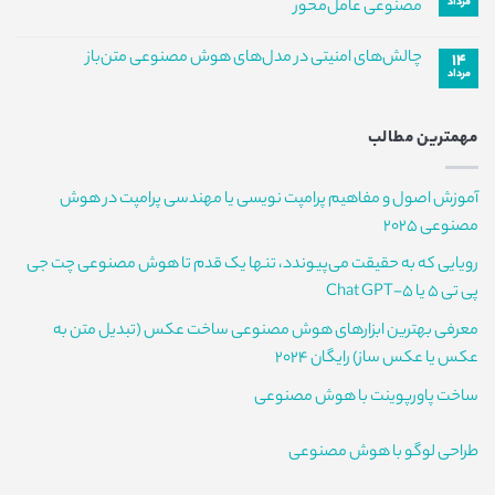
دین
سرمایه‌گذاری
مرداد
نشده
مصنوعی عامل‌محور
در
گوگل
در
دنیای
هیچ
هوش
هوش
دیدگاهی
چالش‌های امنیتی در مدل‌های هوش مصنوعی متن‌باز
۱۴
برای
مصنوعی
مصنوعی
ثبت
و
بررسی
مرداد
نشده
هیچ
چالش
تخصصی
دیدگاهی
جریان
Qwen3.8-
برای
ثبت
Max؛
نقدی
چالش‌های
نشده
تحول
منفی
مهمترین مطالب
امنیتی
در
در
دنیای
مدل‌های
هوش
هوش
مصنوعی
آموزش اصول و مفاهیم پرامپت نویسی یا مهندسی پرامپت در هوش
مصنوعی
عامل‌محور
متن‌باز
مصنوعی 2025
رویایی که به حقیقت می‌پیوندد، تنها یک قدم تا هوش مصنوعی چت جی
پی تی 5 یا Chat GPT-5
معرفی بهترین ابزارهای هوش مصنوعی ساخت عکس (تبدیل متن به
عکس یا عکس ساز) رایگان 2024
ساخت پاورپوینت با هوش مصنوعی
طراحی لوگو با هوش مصنوعی