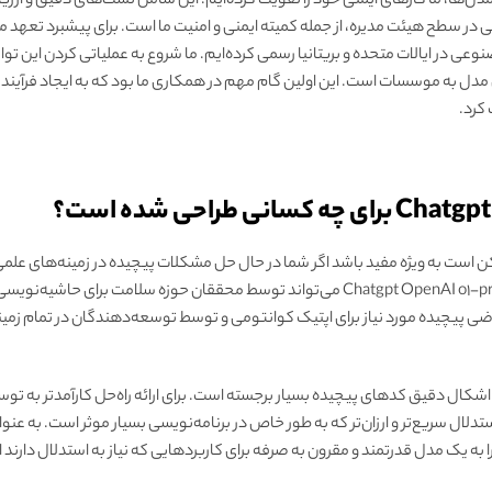
مدل‌ها، ما کارهای ایمنی خود را تقویت کرده‌ایم. این شامل تست‌های دقیق و ارزیا
رسی در سطح هیئت مدیره، از جمله کمیته ایمنی و امنیت ما است. برای پیشبرد تعهد م
در ایالات متحده و بریتانیا رسمی کرده‌ایم. ما شروع به عملیاتی کردن این تواف
دل به موسسات است. این اولین گام مهم در همکاری ما بود که به ایجاد فرآیند بر
کرد.
 طراحی شده است؟
 است به ویژه مفید باشد اگر شما در حال حل مشکلات پیچیده در زمینه‌های علمی،
مشابه هستید. به عنوان مثال، Chatgpt OpenAI o1-preview می‌تواند توسط محققان حوزه سل
اضی پیچیده مورد نیاز برای اپتیک کوانتومی و توسط توسعه‌دهندگان در تمام زمینه
 از o1-preview است و آن را به یک مدل قدرتمند و مقرون به صرفه برای کاربردهایی که نیاز به استدل