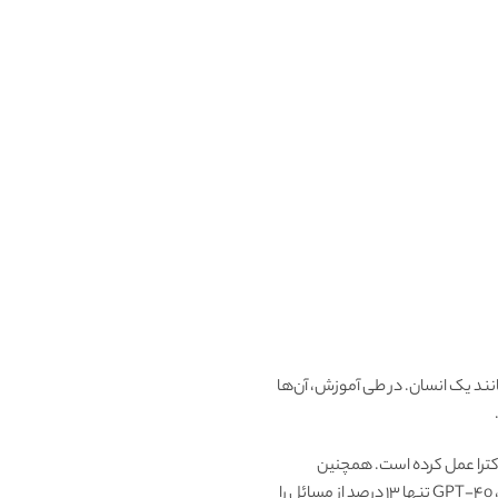
انند یک انسان. در طی آموزش، آن‌ها
کترا عمل کرده است. همچنین
دریافتیم که این مدل در ریاضیات و برنامه‌نویسی بسیار برتر است. در آزمون مقدماتی المپیاد بین‌المللی ریاضیات (IMO)، GPT-4o تنها 13 درصد از مسائل را