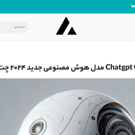
ا
 2024 چت جی پی تی o1