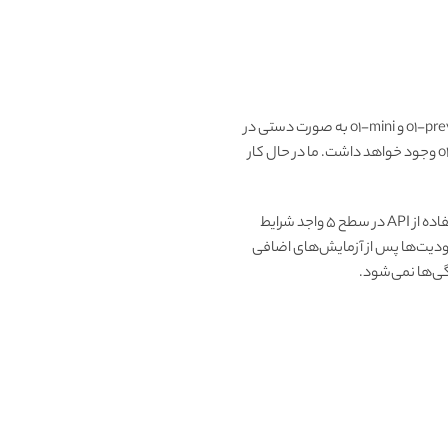
کاربران ChatGPT Plus و Team از امروز می‌توانند به مدل‌های o1 در ChatGPT دسترسی داشته باشند. هر دو مدل o1-preview و o1-mini به صورت دستی در
انتخابگر مدل قابل انتخاب هستند و در آغاز محدودیت‌های نرخ هفتگی 30 پیام برای o1-preview و 50 پیام برای o1-mini وجود خواهد داشت. ما در حال کار
کاربران ChatGPT Enterprise و Edu هفته آینده به هر دو مدل دسترسی خواهند داشت. توسعه‌دهندگانی که برای استفاده از API در سطح 5 واجد شرایط
RP. ما در حال کار بر روی افزایش این محدودیت‌ها پس از آزمایش‌های اضافی