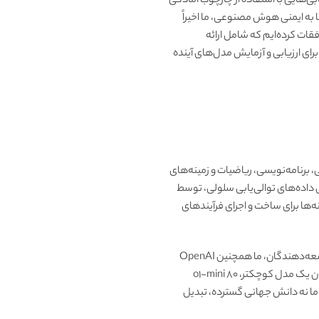
بی‌هایی با استفاده از چارچوب آمادگی
ا به ایمنی هوش مصنوعی، ما اخیراً
قات کرده‌ایم که شامل ارائه
ای ارزیابی و آزمایش مدل‌های آینده
 برنامه‌نویسی، ریاضیات و زمینه‌های
امت برای حاشیه‌نویسی داده‌های توالی‌یابی سلولی، توسط
‌ها برای ساخت و اجرای فرآیندهای
سری OpenAI o1-mini، در تولید و رفع اشکال دقیق کدهای پیچیده بسیار برجسته است. برای ارائه راه‌حل کارآمدتر به توسعه‌دهندگان، ما همچنین OpenAI
o1-mini را معرفی می‌کنیم، یک مدل استدلال سریع‌تر و ارزان‌تر که به طور خاص در برنامه‌نویسی بسیار موثر است. به عنوان یک مدل کوچکتر، o1-mini 80
ال دارند اما نه دانش جهانی گسترده، تبدیل