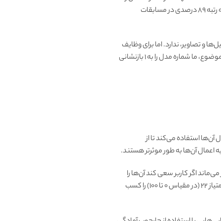
حل کرد، در حالی که مدل استدلال ما 83 درصد موفقیت داشت. قابلیت‌های کدنویسی آن نیز در مسابقات بررسی شد و به رتبه 89 درصدی در مسابقات
برای اطلاعات و آپلود فایل‌ها و تصاویر، ندارد. اما برای وظایف
استدلال پیچیده، این یک پیشرفت مهم است و نمایانگر یک سطح جدید از توانایی هوش مصنوعی است. با توجه به این موضوع، ما شماره مدل را به 1 بازنشانی
ن‌ها استفاده می‌کند تا از
ه اعمال آن‌ها به طور موثرتر هستند.
می‌ماند اگر کاربر سعی کند آن‌ها را
دور بزند (که به عنوان “جیل‌بریکینگ” شناخته می‌شود). در یکی از سخت‌ترین آزمایش‌های جیل‌بریکینگ ما، GPT-4o امتیاز 22 (در مقیاس 0 تا 100) را کسب