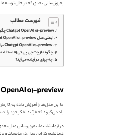
به‌روزرسانی بعدی که در حال توسعه ا
فهرست مطالب
Chatgpt OpenAI o1-preview چگونه کار می‌کند؟
ایمنی مدل Chatgpt OpenAI o1-preview
Chatgpt OpenAI o1-preview برای چه کسانی طراحی شده است؟
چگونه از چت جی پی تی o1 استفاده کنیم؟
چه چیزی در آینده می‌آید؟
Chatgpt OpenAI o1-preview چگونه
ما این مدل‌ها را آموزش داده‌ایم تا ز
یاد می‌گیرند که فرآیند تفکر خود را ت
در آزمایشات ما، به‌روزرسانی مدل بع