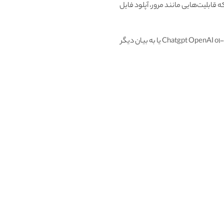
رسانی مدل، ما انتظار داریم که قابلیت‌هایی مانند مرور، آپلود فایل
ما همچنین قصد داریم به توسعه و انتشار مدل‌های جدید در سری GPT خود ادامه دهیم، علاوه بر سری جدید Chatgpt OpenAI o1-preview یا به بیان دیگر