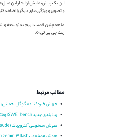
و تصویر و ویژگی‌های دیگر را اضافه کنیم
چت جی پی تی o1.
مطالب مرتبط
جهش خیره‌کننده گوگل؛ جمینی ۳.۱ پرو چطور باهوش‌تر از همیشه شد؟
رده‌بندی جدید SWE-bench؛ وقتی کلود ۴.۵ از غول‌های دیگر پیشی می‌گیرد
هوش مصنوعی آنتروپیک (claude) و جذب ۲۰ میلیارد دلار؛ ارزش این غول به ۳۵۰ میلیارد رسید
هوش مصنوعی gemini 3 flash (جمینی ۳ فلش)، موتور جدید گوگل که همه‌چیز را سریع‌تر می‌کند